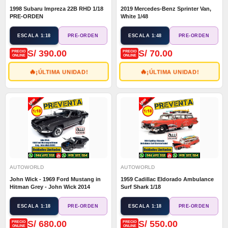
1998 Subaru Impreza 22B RHD 1/18
2019 Mercedes-Benz Sprinter Van,
PRE-ORDEN
White 1/48
ESCALA 1:18
ESCALA 1:48
PRE-ORDEN
PRE-ORDEN
S/ 390.00
S/ 70.00
PRECIO
PRECIO
ONLINE
ONLINE
🔥
🔥
¡ÚLTIMA UNIDAD!
¡ÚLTIMA UNIDAD!
AUTOWORLD
AUTOWORLD
John Wick - 1969 Ford Mustang in
1959 Cadillac Eldorado Ambulance
Hitman Grey - John Wick 2014
Surf Shark 1/18
ESCALA 1:18
ESCALA 1:18
PRE-ORDEN
PRE-ORDEN
S/ 680.00
S/ 550.00
PRECIO
PRECIO
ONLINE
ONLINE