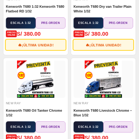
Kenworth T680 1:32 Kenworth T680
Kenworth T680 Dry van Trailer Plain
Flatbed RD 1/32
White 1/32
ESCALA 1:32
ESCALA 1:32
PRE-ORDEN
PRE-ORDEN
S/ 380.00
S/ 380.00
PRECIO
PRECIO
ONLINE
ONLINE
🔥
🔥
¡ÚLTIMA UNIDAD!
¡ÚLTIMA UNIDAD!
NEW RAY
NEW RAY
Kenworth T680 Oil Tanker Chrome
Kenworth T680 Livestock Chrome –
1/32
Blue 1/32
ESCALA 1:32
ESCALA 1:32
PRE-ORDEN
PRE-ORDEN
S/ 380.00
S/ 380.00
PRECIO
PRECIO
ONLINE
ONLINE