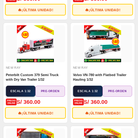
🔥
🔥
¡ÚLTIMA UNIDAD!
¡ÚLTIMA UNIDAD!
NEW RAY
NEW RAY
Peterbilt Custom 379 Semi Truck
Volvo VN-780 with Flatbed Trailer
with Dry Van Trailer 1/32
Hauling 1/32
ESCALA 1:32
ESCALA 1:32
PRE-ORDEN
PRE-ORDEN
S/ 360.00
S/ 360.00
PRECIO
PRECIO
ONLINE
ONLINE
🔥
🔥
¡ÚLTIMA UNIDAD!
¡ÚLTIMA UNIDAD!