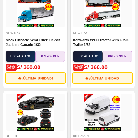
NEW RAY
NEW RAY
Mack Pinnacle Semi Truck LB con
Kenworth W900 Tractor with Grain
Jaula de Ganado 1/32
Trailer 1/32
ESCALA 1:32
ESCALA 1:32
PRE-ORDEN
PRE-ORDEN
S/ 360.00
S/ 360.00
PRECIO
PRECIO
ONLINE
ONLINE
🔥
🔥
¡ÚLTIMA UNIDAD!
¡ÚLTIMA UNIDAD!
SOLIDO
KINSMART