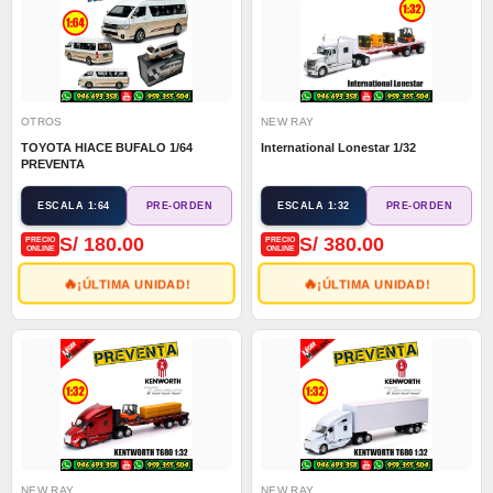
OTROS
NEW RAY
TOYOTA HIACE BUFALO 1/64
International Lonestar 1/32
PREVENTA
ESCALA 1:64
ESCALA 1:32
PRE-ORDEN
PRE-ORDEN
S/ 180.00
S/ 380.00
PRECIO
PRECIO
ONLINE
ONLINE
🔥
🔥
¡ÚLTIMA UNIDAD!
¡ÚLTIMA UNIDAD!
NEW RAY
NEW RAY