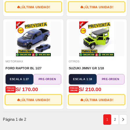
🔥
🔥
¡ÚLTIMA UNIDAD!
¡ÚLTIMA UNIDAD!
MOTORMAX
OTROS
FORD RAPTOR BL 1/27
SUZUKI JIMNY GR 1/18
ESCALA 1:27
ESCALA 1:18
PRE-ORDEN
PRE-ORDEN
S/ 170.00
S/ 210.00
PRECIO
PRECIO
ONLINE
ONLINE
🔥
🔥
¡ÚLTIMA UNIDAD!
¡ÚLTIMA UNIDAD!
Página 1 de 2
1
2