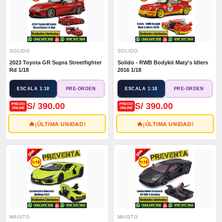
SOLIDO
SOLIDO
2023 Toyota GR Supra Streetfighter
Solido - RWB Bodykit Maty's Idlers
Rd 1/18
2016 1/18
ESCALA 1:18
ESCALA 1:18
PRE-ORDEN
PRE-ORDEN
S/ 390.00
S/ 390.00
PRECIO
PRECIO
ONLINE
ONLINE
🔥
🔥
¡ÚLTIMA UNIDAD!
¡ÚLTIMA UNIDAD!
MAISTO
MAISTO