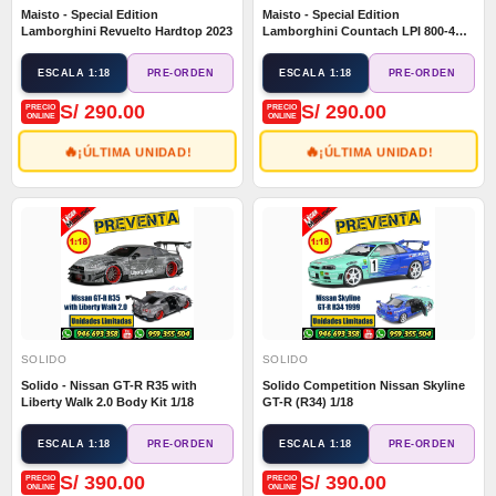
Maisto - Special Edition
Maisto - Special Edition
Lamborghini Revuelto Hardtop 2023
Lamborghini Countach LPI 800-4
Hardtop 1/18
ESCALA 1:18
ESCALA 1:18
PRE-ORDEN
PRE-ORDEN
S/ 290.00
S/ 290.00
PRECIO
PRECIO
ONLINE
ONLINE
🔥
🔥
¡ÚLTIMA UNIDAD!
¡ÚLTIMA UNIDAD!
SOLIDO
SOLIDO
Solido - Nissan GT-R R35 with
Solido Competition Nissan Skyline
Liberty Walk 2.0 Body Kit 1/18
GT-R (R34) 1/18
ESCALA 1:18
ESCALA 1:18
PRE-ORDEN
PRE-ORDEN
S/ 390.00
S/ 390.00
PRECIO
PRECIO
ONLINE
ONLINE