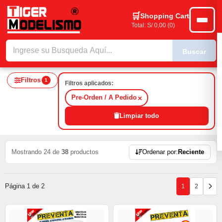
Shopping Cart
Total: S/ 0,00 (0)
Buscar
Filtros
1
Filtros aplicados:
×
Pre-Orden / A Pedido
Limpiar todo
A PEDIDO — CATÁLO
RESULTADOS DEL CAT
Mostrando 24 de
38
productos
Ordenar por:
Reciente
Página 1 de 2
1
2