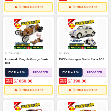
🔥
🔥
¡ÚLTIMA UNIDAD!
¡ÚLTIMA UNIDAD!
AUTOWORLD
SOLIDO
Autoworld Dragula George Barris
1973 Volkswagen Beetle Racer 1/18
1/18
ESCALA 1:18
ESCALA 1:18
PRE-ORDEN
PRE-ORDEN
S/ 650.00
S/ 390.00
PRECIO
PRECIO
ONLINE
ONLINE
🔥
🔥
¡ÚLTIMA UNIDAD!
¡ÚLTIMA UNIDAD!