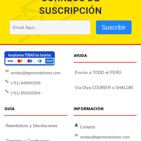
SUSCRIPCIÓN
Suscribir
AYUDA
✉
Envíos a TODO el PERÚ
ventas@tigermodelismo.com
📞
(+51) 946693358
Vía Olva COURIER o SHALOM
📞
(+51) 959355504
GUÍA
INFORMACIÓN
👤
Reembolsos y Devoluciones
Contacto
✉
ventas@tigermodelismo.com