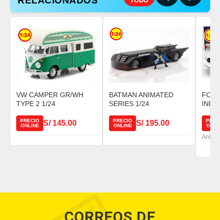
RELACIONADOS
TODO
VW CAMPER GR/WH
BATMAN ANIMATED
FORD
TYPE 2 1/24
SERIES 1/24
INDI
PRECIO
PRECIO
PREC
S/ 145.00
S/ 195.00
ONLINE
ONLINE
ONLI
Antes 
CORREOS DE